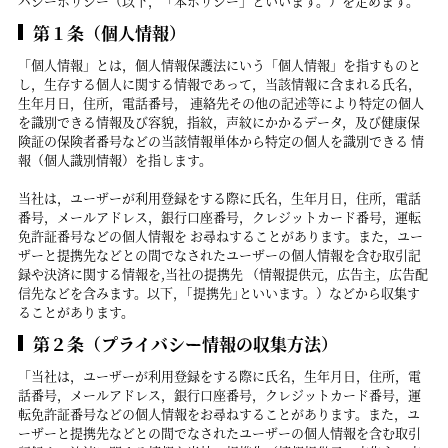
バシーポリシー（以下，「本ポリシー」といいます。）を定めます。
第１条（個人情報）
「個人情報」とは，個人情報保護法にいう「個人情報」を指すものと
し，生存する個人に関する情報であって，当該情報に含まれる氏名，
生年月日，住所，電話番号， 連絡先その他の記述等により特定の個人
を識別できる情報及び容貌，指紋，声紋にかかるデータ，及び健康保
険証の保険者番号などの当該情報単体から特定の個人を識別できる 情
報（個人識別情報）を指します。
当社は，ユーザーが利用登録をする際に氏名，生年月日，住所，電話
番号，メールアドレス，銀行口座番号，クレジットカード番号，運転
免許証番号などの個人情報を お尋ねすることがあります。また，ユー
ザーと提携先などとの間でなされたユーザーの個人情報を含む取引記
録や決済に関する情報を,当社の提携先 （情報提供元，広告主，広告配
信先などを含みます。以下，｢提携先｣といいます。）などから収集す
ることがあります。
第２条（プライバシー情報の収集方法）
「当社は，ユーザーが利用登録をする際に氏名，生年月日，住所，電
話番号，メールアドレス，銀行口座番号，クレジットカード番号，運
転免許証番号などの個人情報をお尋ねすることがあります。また，ユ
ーザーと提携先などとの間でなされたユーザーの個人情報を含む取引