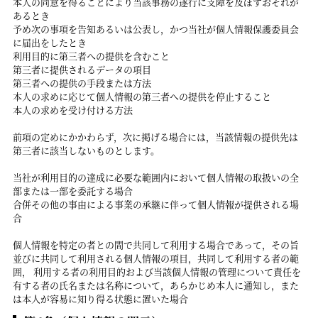
本人の同意を得ることにより当該事務の遂行に支障を及ぼすおそれが
あるとき
予め次の事項を告知あるいは公表し，かつ当社が個人情報保護委員会
に届出をしたとき
利用目的に第三者への提供を含むこと
第三者に提供されるデータの項目
第三者への提供の手段または方法
本人の求めに応じて個人情報の第三者への提供を停止すること
本人の求めを受け付ける方法
前項の定めにかかわらず，次に掲げる場合には，当該情報の提供先は
第三者に該当しないものとします。
当社が利用目的の達成に必要な範囲内において個人情報の取扱いの全
部または一部を委託する場合
合併その他の事由による事業の承継に伴って個人情報が提供される場
合
個人情報を特定の者との間で共同して利用する場合であって，その旨
並びに共同して利用される個人情報の項目，共同して利用する者の範
囲， 利用する者の利用目的および当該個人情報の管理について責任を
有する者の氏名または名称について，あらかじめ本人に通知し，また
は本人が容易に知り得る状態に置いた場合