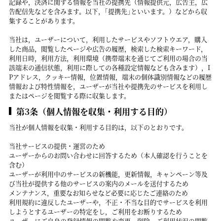
記録や，決済に関する情報を当社の提携先（情報提供元，広告主，広
告配信先などを含みます。以下，｢提携先｣といいます。）などから収
集することがあります。
当社は，ユーザーについて，利用したサービスやソフトウエア，購入
した商品，閲覧したページや広告の履歴，検索した検索キーワード，
利用日時，利用方法，利用環境（携帯端末を通じてご利用の場合の当
該端末の通信状態，利用に際しての各種設定情報なども含みます），I
Pアドレス，クッキー情報，位置情報，端末の個体識別情報などの履歴
情報および特性情報を，ユーザーが当社や提携先のサービスを利用し
またはページを閲覧する際に収集します。
第3条（個人情報を収集・利用する目的）
当社が個人情報を収集・利用する目的は，以下のとおりです。
当社サービスの提供・運営のため
ユーザーからのお問い合わせに回答するため（本人確認を行うことを
含む）
ユーザーが利用中のサービスの新機能，更新情報，キャンペーン等及
び当社が提供する他のサービスの案内のメールを送付するため
メンテナンス，重要なお知らせなど必要に応じたご連絡のため
利用規約に違反したユーザーや，不正・不当な目的でサービスを利用
しようとするユーザーの特定をし，ご利用をお断りするため
ユーザーにご自身の登録情報の閲覧や変更，削除，ご利用状況の閲覧