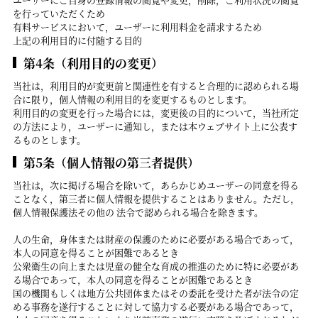
を行っていただくため
有料サービスにおいて，ユーザーに利用料金を請求するため
上記の利用目的に付随する目的
第4条（利用目的の変更）
当社は，利用目的が変更前と関連性を有すると合理的に認められる場
合に限り，個人情報の利用目的を変更するものとします。
利用目的の変更を行った場合には，変更後の目的について，当社所定
の方法により，ユーザーに通知し，または本ウェブサイト上に公表す
るものとします。
第5条（個人情報の第三者提供）
当社は，次に掲げる場合を除いて，あらかじめユーザーの同意を得る
ことなく，第三者に個人情報を提供することはありません。ただし，
個人情報保護法その他の 法令で認められる場合を除きます。
人の生命，身体または財産の保護のために必要がある場合であって，
本人の同意を得ることが困難であるとき
公衆衛生の向上または児童の健全な育成の推進のために特に必要があ
る場合であって，本人の同意を得ることが困難であるとき
国の機関もしくは地方公共団体またはその委託を受けた者が法令の定
める事務を遂行することに対して協力する必要がある場合であって，