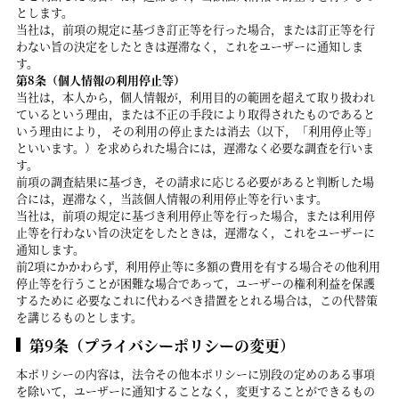
とします。
当社は，前項の規定に基づき訂正等を行った場合，または訂正等を行
わない旨の決定をしたときは遅滞なく，これをユーザーに通知しま
す。
第8条（個人情報の利用停止等）
当社は，本人から，個人情報が，利用目的の範囲を超えて取り扱われ
ているという理由，または不正の手段により取得されたものであると
いう理由により， その利用の停止または消去（以下，「利用停止等」
といいます。）を求められた場合には，遅滞なく必要な調査を行いま
す。
前項の調査結果に基づき，その請求に応じる必要があると判断した場
合には，遅滞なく，当該個人情報の利用停止等を行います。
当社は，前項の規定に基づき利用停止等を行った場合，または利用停
止等を行わない旨の決定をしたときは，遅滞なく，これをユーザーに
通知します。
前2項にかかわらず，利用停止等に多額の費用を有する場合その他利用
停止等を行うことが困難な場合であって，ユーザーの権利利益を保護
するために 必要なこれに代わるべき措置をとれる場合は，この代替策
を講じるものとします。
第9条（プライバシーポリシーの変更）
本ポリシーの内容は，法令その他本ポリシーに別段の定めのある事項
を除いて，ユーザーに通知することなく，変更することができるもの