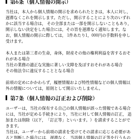
第6条（個人情報の開示）
当社は，本人から個人情報の開示を求められたときは，本人に対し，
遅滞なくこれを開示します。ただし，開示することにより次のいずれ
かに該当する場合は， その全部または一部を開示しないこともあり，
開示しない決定をした場合には，その旨を遅滞なく通知します。な
お，個人情報の開示に際しては， 1件あたり1，000円の手数料を申し
受けます。
本人または第三者の生命，身体，財産その他の権利利益を害するおそ
れがある場合
当社の業務の適正な実施に著しい支障を及ぼすおそれがある場合
その他法令に違反することとなる場合
前項の定めにかかわらず，履歴情報および特性情報などの個人情報以
外の情報については，原則として開示いたしません。
第7条（個人情報の訂正および削除）
ユーザーは，当社の保有する自己の個人情報が誤った情報である場合
には，当社が定める手続きにより，当社に対して個人情報の訂正， 追
加または削除（以下，「訂正等」といいます。）を請求することがで
きます。
当社は，ユーザーから前項の請求を受けてその請求に応じる必要があ
ると判断した場合には，遅滞なく，当該個人情報の訂正等を行うもの